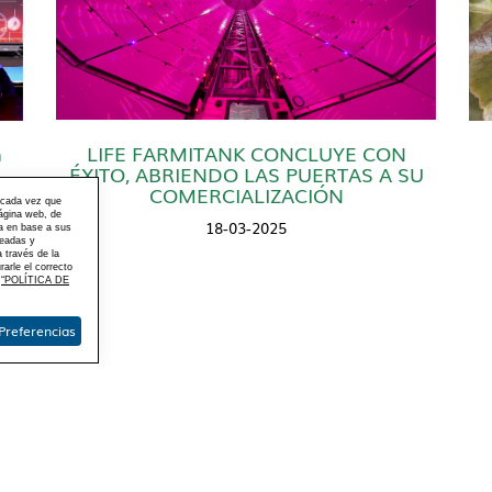
h
LIFE FARMITANK CONCLUYE CON
ÉXITO, ABRIENDO LAS PUERTAS A SU
COMERCIALIZACIÓN
 cada vez que
página web, de
18-03-2025
ma en base a sus
ueadas y
 través de la
arle el correcto
o
“POLÍTICA DE
Preferencias
, P.I. MIGUEL JEREZ02600, VILLARROBLEDO (ALBACETE) - ESPAÑA
67145875
estra Tecnología
Plan de negocio
Comunicación
Contacto
Desca