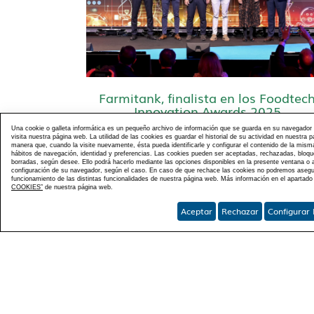
Farmitank, finalista en los Foodtec
Innovation Awards 2025
19-05-2025
Una cookie o galleta informática es un pequeño archivo de información que se guarda en su navegador
visita nuestra página web. La utilidad de las cookies es guardar el historial de su actividad en nuestra 
manera que, cuando la visite nuevamente, ésta pueda identificarle y configurar el contenido de la mis
hábitos de navegación, identidad y preferencias. Las cookies pueden ser aceptadas, rechazadas, bloq
borradas, según desee. Ello podrá hacerlo mediante las opciones disponibles en la presente ventana o a
configuración de su navegador, según el caso. En caso de que rechace las cookies no podremos asegur
funcionamiento de las distintas funcionalidades de nuestra página web. Más información en el apartad
COOKIES”
de nuestra página web.
Total páginas: 2
Aceptar
Rechazar
Configurar 
AV. HERMANOS PARRA 1
Tfno:
967140855
Fax:
9
Agricultura Vertical
Nu