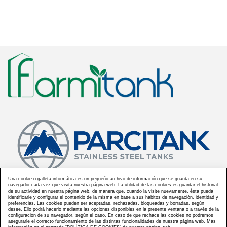
Una cookie o galleta informática es un pequeño archivo de información que se guarda en su
navegador cada vez que visita nuestra página web. La utilidad de las cookies es guardar el historial
de su actividad en nuestra página web, de manera que, cuando la visite nuevamente, ésta pueda
AV. HERMANOS PARRA 1, P.I. MIGUEL JEREZ02600,
identificarle y configurar el contenido de la misma en base a sus hábitos de navegación, identidad y
preferencias. Las cookies pueden ser aceptadas, rechazadas, bloqueadas y borradas, según
VILLARROBLEDO (ALBACETE) - ESPAÑA
desee. Ello podrá hacerlo mediante las opciones disponibles en la presente ventana o a través de la
Phone:
967140855
Fax:
967145875
configuración de su navegador, según el caso. En caso de que rechace las cookies no podremos
asegurarle el correcto funcionamiento de las distintas funcionalidades de nuestra página web. Más