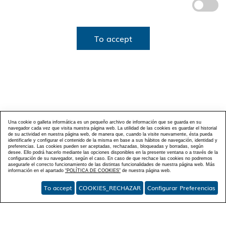
To accept
Una cookie o galleta informática es un pequeño archivo de información que se guarda en su
navegador cada vez que visita nuestra página web. La utilidad de las cookies es guardar el historial
de su actividad en nuestra página web, de manera que, cuando la visite nuevamente, ésta pueda
identificarle y configurar el contenido de la misma en base a sus hábitos de navegación, identidad y
preferencias. Las cookies pueden ser aceptadas, rechazadas, bloqueadas y borradas, según
desee. Ello podrá hacerlo mediante las opciones disponibles en la presente ventana o a través de la
configuración de su navegador, según el caso. En caso de que rechace las cookies no podremos
asegurarle el correcto funcionamiento de las distintas funcionalidades de nuestra página web. Más
información en el apartado
“POLÍTICA DE COOKIES”
de nuestra página web.
To accept
COOKIES_RECHAZAR
Configurar Preferencias