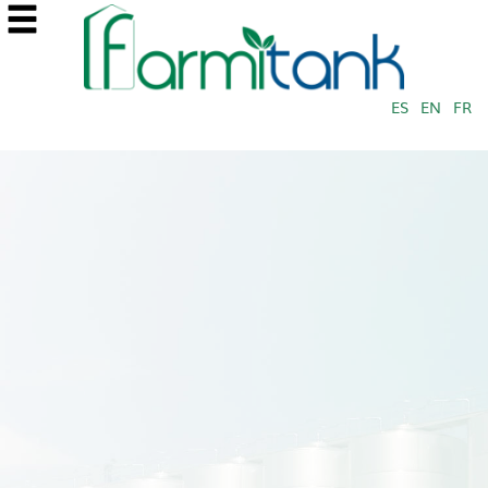
ES
EN
FR